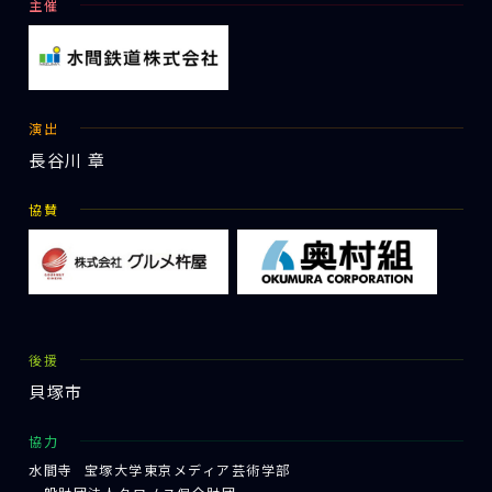
主催
演出
長谷川 章
協賛
後援
貝塚市
協力
水間寺
宝塚大学東京メディア芸術学部